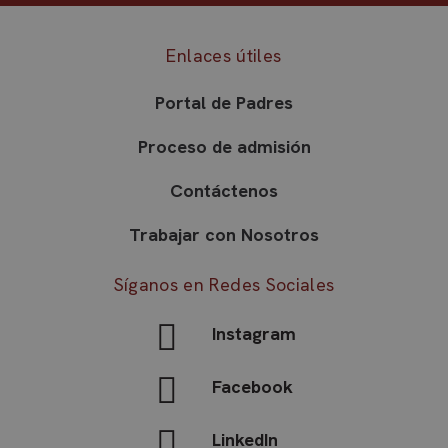
de sesión de usuario y la gestión de cuentas. El
sitio web no se puede utilizar correctamente sin
las cookies estrictamente necesarias.
Enlaces útiles
Nombre
Proveedor / Dominio
Ven
Portal de Padres
VISITOR_PRIVACY_METADATA
YouTube
5 
.youtube.com
s
Proceso de admisión
Contáctenos
Trabajar con Nosotros
Síganos en Redes Sociales
Instagram
Facebook
Política de Privacidad de
LinkedIn
Google