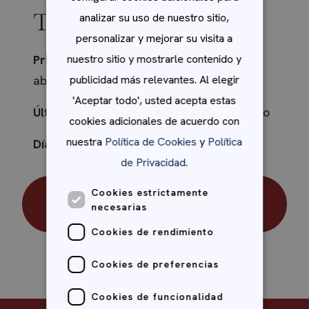
Tercer Trimestre
analizar su uso de nuestro sitio,
personalizar y mejorar su visita a
nuestro sitio y mostrarle contenido y
Primer día del trimestre:
martes 7 de
publicidad más relevantes. Al elegir
abril
'Aceptar todo', usted acepta estas
Último día del trimestre:
lunes 22 de junio
cookies adicionales de acuerdo con
nuestra
Política de Cookies
y
Política
Días festivos:
1 de mayo y 15 de mayo
de Privacidad
.
Descargue el calendario
Cookies estrictamente
necesarias
escolar 2025 - 2026
Cookies de rendimiento
Cookies de preferencias
Cookies de funcionalidad