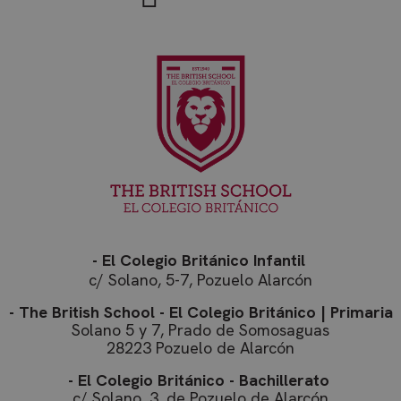
CookieScriptConsent
CookieScript
4 s
www.thebritishschool.org
- El Colegio Británico Infantil
receive-cookie-deprecation
.doubleclick.net
5 
c/ Solano, 5-7, Pozuelo Alarcón
s
- The British School - El Colegio Británico | Primaria
Solano 5 y 7, Prado de Somosaguas
28223 Pozuelo de Alarcón
- El Colegio Británico - Bachillerato
c/ Solano, 3, de Pozuelo de Alarcón